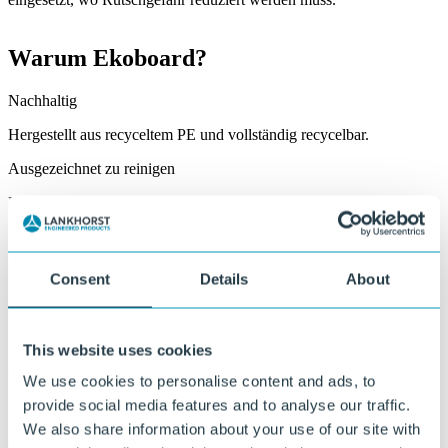
Warum Ekoboard?
Nachhaltig
Hergestellt aus recyceltem PE und vollständig recycelbar.
Ausgezeichnet zu reinigen
Die geschlossene Struktur verhindert, dass sich Schmutz,
Feuchtigkeit oder Bakterien anheften können.
UV-, wasser- und wetterbeständig
Consent
Details
About
Beständig gegen Sonne, Regen, Frost und wechselnde
Bedingungen.
Verschleißfest und robust
This website uses cookies
Geeignet für mechanisch belastete Anwendungen.
We use cookies to personalise content and ads, to
provide social media features and to analyse our traffic.
Einfach zu bearbeiten
We also share information about your use of our site with
Gut zu sägen, zu fräsen, zu schweißen und zu montieren.