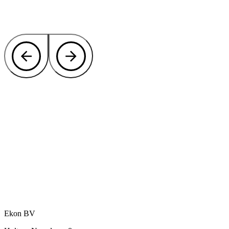
Ekoboard in Ihr Design oder Ihren
Produktionsprozess integrieren?
Ekon ist Ihr Partner für Kunststoffplattenmaterial, von
Standardmaßen bis hin zu vollständig kundenspezifischen
Sonderanfertigungen.
Kontaktieren Sie unsere Experten
oder rufen Sie direkt an:
+31 46 489 1111
Ekon BV