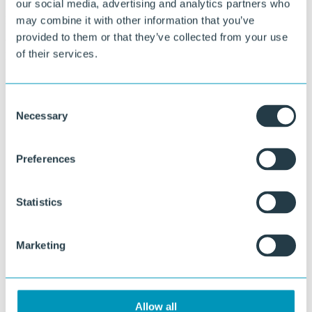
our social media, advertising and analytics partners who
Maßanfertigung in Größe, Form und Ausführung
may combine it with other information that you’ve
provided to them or that they’ve collected from your use
Von Standardplatten bis hin zu kundenspezifischen Abmessungen,
of their services.
Formen, Farben und Strukturen.
Consent
Necessary
Selection
Preferences
Statistics
Marketing
Allow all