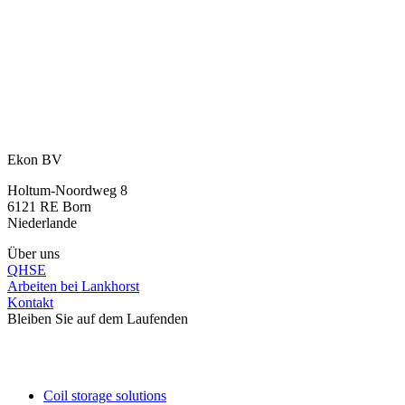
hinzufügen?
Unsere Spezialisten denken gerne mit Ihnen mit.
Kontaktieren Sie unsere Experten
oder rufen Sie direkt an:
+31 46 489 1111
Ekon BV
Holtum-Noordweg 8
6121 RE Born
Niederlande
Über uns
QHSE
Arbeiten bei Lankhorst
Kontakt
Bleiben Sie auf dem Laufenden
Coil storage solutions