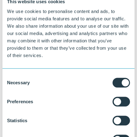
This website uses cookies
Soft-Touch-Komfort
We use cookies to personalise content and ads, to
provide social media features and to analyse our traffic.
Die Elastomer-Oberfläche fühlt sich komfortabel an und erhöht die
Benutzerfreundlichkeit bei intensiver Nutzung.
We also share information about your use of our site with
our social media, advertising and analytics partners who
Nachhaltig und fäulnisfrei
may combine it with other information that you’ve
Geeignet für den langfristigen Gebrauch und beständig gegen
provided to them or that they’ve collected from your use
Feuchtigkeit, Schmutz und starke Belastung.
of their services.
Chemikalienbeständig
Beständig gegen viele gängige Reinigungsmittel und industrielle
Consent
Umgebungen.
Necessary
Selection
Wartungsarm
Die geschlossene Struktur verhindert das Eindringen von Schmutz
Preferences
und Bakterien und ist leicht zu reinigen.
Farb- und visuell beständig (Colourgrip)
Statistics
Ideal für Anwendungen, bei denen Sicherheit mit Signalfarben oder
Design kombiniert wird.