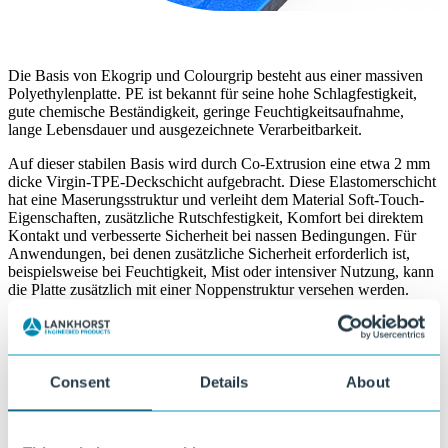
Die Basis von Ekogrip und Colourgrip besteht aus einer massiven
Polyethylenplatte. PE ist bekannt für seine hohe Schlagfestigkeit,
gute chemische Beständigkeit, geringe Feuchtigkeitsaufnahme,
lange Lebensdauer und ausgezeichnete Verarbeitbarkeit.
Auf dieser stabilen Basis wird durch Co-Extrusion eine etwa 2 mm
dicke Virgin-TPE-Deckschicht aufgebracht. Diese Elastomerschicht
hat eine Maserungsstruktur und verleiht dem Material Soft-Touch-
Eigenschaften, zusätzliche Rutschfestigkeit, Komfort bei direktem
Kontakt und verbesserte Sicherheit bei nassen Bedingungen. Für
Anwendungen, bei denen zusätzliche Sicherheit erforderlich ist,
beispielsweise bei Feuchtigkeit, Mist oder intensiver Nutzung, kann
die Platte zusätzlich mit einer Noppenstruktur versehen werden.
Warum Ekogrip und Colourgrip?
Consent
Details
About
Ausgezeichnete Antirutsch-Eigenschaften
Die TPE-Oberfläche mit Struktur sorgt für sicheren Halt, auch bei
feuchten Bedingungen.