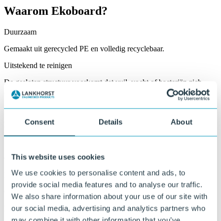
Waarom Ekoboard?
Duurzaam
Gemaakt uit gerecycled PE en volledig recyclebaar.
Uitstekend te reinigen
De gesloten structuur voorkomt dat vuil, vocht of bacteriën zich
kunnen hechten.
UV-, water- en weerbestendig
Consent
Details
About
Bestand tegen zon, regen, vorst en wisselende omstandigheden.
Slijtvast en robuust
This website uses cookies
Geschikt voor mechanisch belastende toepassingen.
We use cookies to personalise content and ads, to
Eenvoudig te bewerken
provide social media features and to analyse our traffic.
Goed te zagen, frezen, lassen en monteren.
We also share information about your use of our site with
our social media, advertising and analytics partners who
Maatwerk in afmeting, vorm en afwerking
may combine it with other information that you’ve