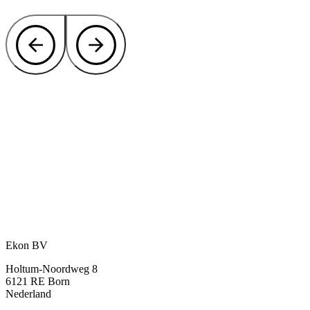
Ekoboard integreren in uw ontwerp of
productieproces?
Ekon is uw partner in kunststof plaatmateriaal, van
standaardafmetingen tot volledig klantspecifiek maatwerk.
Contact onze experts
of bel direct:
+31 46 489 1111
Ekon BV
Holtum-Noordweg 8
6121 RE Born
Nederland