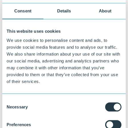
Consent
Details
About
This website uses cookies
We use cookies to personalise content and ads, to
provide social media features and to analyse our traffic.
We also share information about your use of our site with
our social media, advertising and analytics partners who
may combine it with other information that you’ve
provided to them or that they’ve collected from your use
of their services.
Benieuwd wat wij voor u kunnen
betekenen?
Consent
Necessary
Onze specialisten denken graag met u mee over materiaalkeuze,
Selection
ontwerp en uitvoering.
Stel uw vraag
Preferences