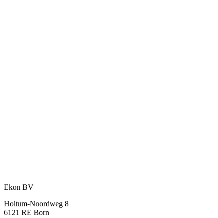
Een idee? Wij denken graag met u mee.
Met onze jarenlange ervaring en expertise helpen wij u graag verder.
Stel uw vraag
of bel direct:
+31 46 489 1111
Ekon BV
Holtum-Noordweg 8
6121 RE Born