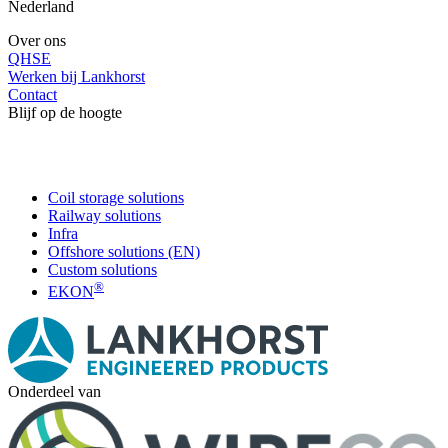
Nederland
Over ons
QHSE
Werken bij Lankhorst
Contact
Blijf op de hoogte
Coil storage solutions
Railway solutions
Infra
Offshore solutions (EN)
Custom solutions
®
EKON
Onderdeel van