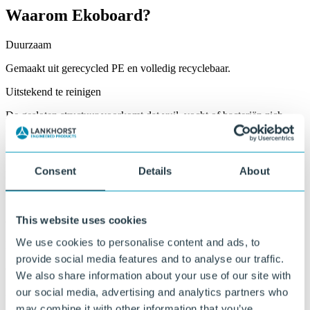
Waarom Ekoboard?
Duurzaam
Gemaakt uit gerecycled PE en volledig recyclebaar.
Uitstekend te reinigen
De gesloten structuur voorkomt dat vuil, vocht of bacteriën zich
kunnen hechten.
UV-, water- en weerbestendig
Consent
Details
About
Bestand tegen zon, regen, vorst en wisselende omstandigheden.
Slijtvast en robuust
This website uses cookies
Geschikt voor mechanisch belastende toepassingen.
We use cookies to personalise content and ads, to
Eenvoudig te bewerken
provide social media features and to analyse our traffic.
Goed te zagen, frezen, lassen en monteren.
We also share information about your use of our site with
our social media, advertising and analytics partners who
Maatwerk in afmeting, vorm en afwerking
may combine it with other information that you’ve