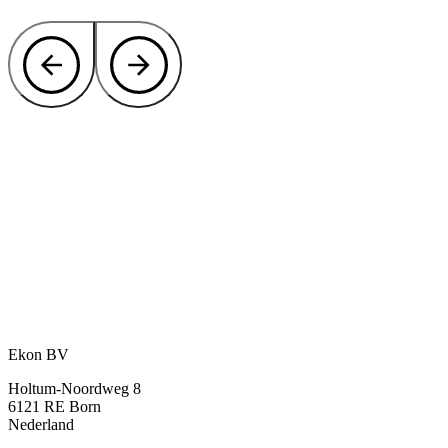
Ekoboard integreren in uw ontwerp of
productieproces?
Ekon is uw partner in kunststof plaatmateriaal, van
standaardafmetingen tot volledig klantspecifiek maatwerk.
Contact onze experts
of bel direct:
+31 46 489 1111
Ekon BV
Holtum-Noordweg 8
6121 RE Born
Nederland